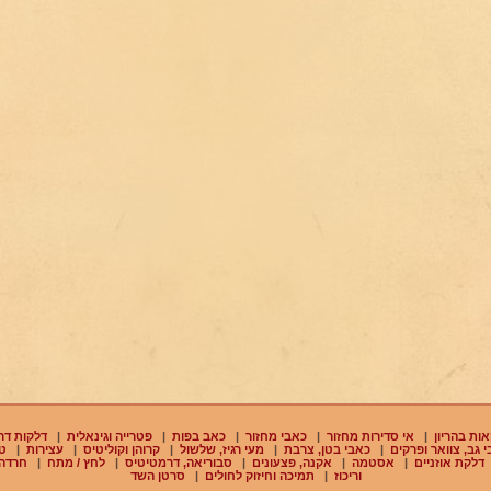
ות בהריון
|
אי סדירות מחזור
|
כאבי מחזור
|
כאב בפות
|
פטרייה וגינאלית
|
דלקות דר
 גב, צוואר ופרקים
|
כאבי בטן, צרבת
|
מעי רגיז, שלשול
|
קרוהן וקוליטיס
|
עצירות
|
ט
דלקת אוזניים
|
אסטמה
|
אקנה, פצעונים
|
סבוריאה, דרמטיטיס
|
לחץ / מתח
|
חרדה
וריכוז
|
תמיכה וחיזוק לחולים
|
סרטן השד