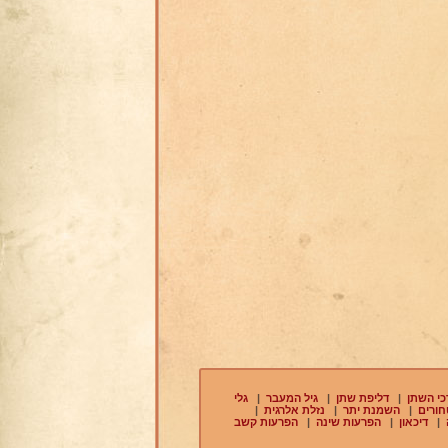
כי השתן
|
דליפת שתן
|
גיל המעבר
|
גלי
חורים
|
השמנת יתר
|
נזלת אלרגית
|
|
דיכאון
|
הפרעות שינה
|
הפרעות קשב