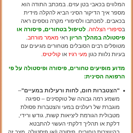
המלווים בכאבי בטן עזים. במכתב התודה הוא
מספר איך הדיקור הסיני הביא להקלה מידית
בכאבים. למכתבו ולסיפורי מקרה נוספים ראה
ב
סיפורי הצלחה
.
לטיפול בטחורים, פיסורה או
פיסטולה במהלך הריון
ראי
מאמר מורחב
.
מטופלים רבים הסובלים מטחורים מגיעים עם
בעיות נלוות כגון
מעי רגיז
או
קוליטיס
.
מדוע מופיעים טחורים, פיסורה ופיסטולה על פי
הרפואה הסינית:
"הצטברות חום, לחות ורעילות במעיים"
–
משמע רמה גבוהה של טוקסינים – ספיגה
מוגברת של רעלנים במעי והצטברות פסולת
מטבולית הגורמת ליציאות קשות, גודש ורידי,
דלקת או תהליך דלקתי העשוי להתבטא
בהיווצרות טחורים, פיסורה ו/או פיסטולה. מצב זה