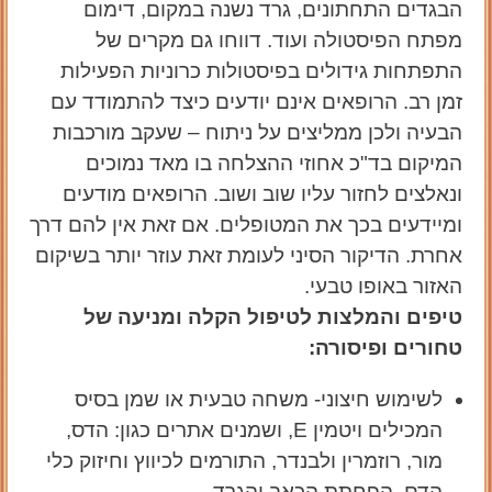
הבגדים התחתונים, גרד נשנה במקום, דימום
מפתח הפיסטולה ועוד. דווחו גם מקרים של
התפתחות גידולים בפיסטולות כרוניות הפעילות
זמן רב. הרופאים אינם יודעים כיצד להתמודד עם
הבעיה ולכן ממליצים על ניתוח – שעקב מורכבות
המיקום בד"כ אחוזי ההצלחה בו מאד נמוכים
ונאלצים לחזור עליו שוב ושוב. הרופאים מודעים
ומיידעים בכך את המטופלים. אם זאת אין להם דרך
אחרת. הדיקור הסיני לעומת זאת עוזר יותר בשיקום
האזור באופו טבעי.
טיפים והמלצות לטיפול הקלה ומניעה של
טחורים ופיסורה:
לשימוש חיצוני- משחה טבעית או שמן בסיס
המכילים ויטמין E, ושמנים אתרים כגון: הדס,
מור, רוזמרין ולבנדר, התורמים לכיווץ וחיזוק כלי
הדם, הפחתת הכאב והגרד.