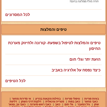
לכל המסרונים
טיפים והמלצות
טיפים והמלצות לטיפול בשפעת- קורונה ולחיזוק מערכת
החיסון
הזעת יתר וגלי חום
כיצד נפסח על אלרגיה באביב
לכל הטיפים
בעיות פוריות
|
טיפולי פוריות
|
בחילות והקאות בהריון
|
אי סדירות מחזור
|
כאבי מחזור
|
כאב בפות
|
פטרייה וגינאלית
|
דלקות דרכי השתן
|
דליפת
שתן
|
גיל המעבר
|
גלי חום
|
כאב
|
כאבי ראש-מיגרנה
|
כאבי גב, צוואר