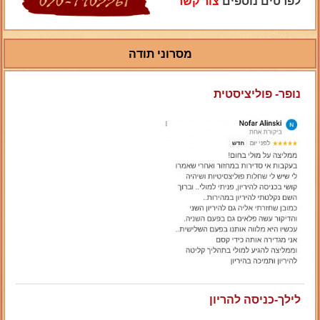
לפרטים נוספים
צור קשר
מסרוני תודה
נופר- פוליציסטית
לילך-כניסה להריון