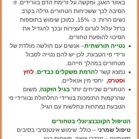
באזור האגן, ומקשה על זרימת הדם בוורידים. זו
הסיבה לכך ששכיחות הטחורים גדלה בקרב
נשים הרות: כ- 15%. כמוכן שימוש בתוספות
ברזל עלול לגרום לעצירות ובכך להגדיל את
הסיכוי להופעת טחורים.
נטייה תורשתית
– אנשים עם חולשה מולדת של
ורידי פי הטבעת, לכן יש להם נטייה לסבול
מטחורים במהלך חייהם.
נמצא קשר ל
הרמת משקלים כבדים
,
לחץ
וסטרס
,
יחסי מין אנאליים.
הטחורים שכיחים יותר
בגיל הזקנה
, משום
שהרקמות התומכות בוורידי החלחולת ובוורידי פי
הטבעת נמתחות ונחלשות עם הגיל.
הטיפול הקונבנציונלי בטחורים
טיפול שמרני
– כולל: שימוש אינטנסיבי בסיבים
תזונתיים – מרככי צואה, משחות כגון