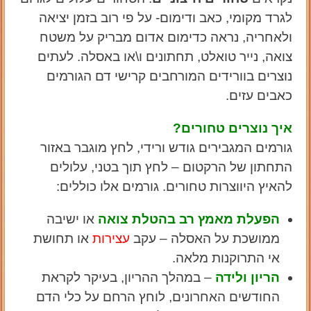
לגרד מקומי, כאב ודימום- על פי רוב בזמן יציאה
ולאחריה, נראה כדימום אדום מבריק על משטח
צואה, נייר טואלט, תחתונים ו\או באסלה. לעתים
נוצרים בוורידים המורחבים קרישי דם הגורמים
כאבים עזים.
איך נוצרים טחורים?
גורמים המגבירים גודש ורידי, לחץ מוגבר באזור
התחתון של הרקטום – לחץ תוך בטני, עלולים
להאיץ היווצרות טחורים. גורמים אלו כוללים:
הפעלת מאמץ רב בהטלת צואה
או ישיבה
ממושכת על האסלה – עקב
עצירות
או תחושת
אי התרוקנות מלאה.
הריון ולידה
– במהלך ההריון, בעיקר לקראת
החודשים האחרונים, לוחץ הרחם על כלי הדם