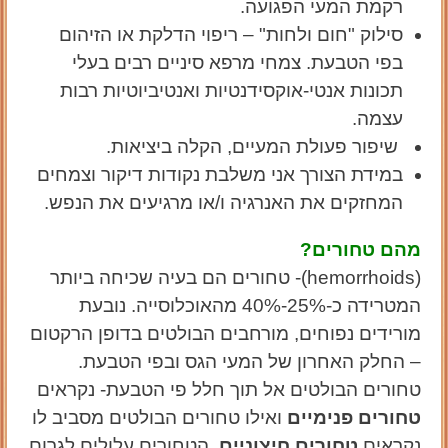
רקמת המעי הפגועה.
סילוק "חום ולחות" – ריפוי הדלקת או הזיהום
בפי הטבעת. צמחי מרפא סיניים רבים בעלי
תכונות אנטי-אוקסידנטיות ואנטיביוטיות רבות
עצמה.
שיפור פעולת המעיים, הקלה ביציאות.
במידת הצורך אני משלבת נקודות דיקור וצמחים
המחזקים את האנרגיה ו/או מרגיעים את הנפש.
מהם טחורים?
(hemorrhoids)- טחורים הם בעיה שכיחה ביותר
המטרידה כ-25%-40% מהאוכלוסייה. נובעת
מורידים נפוחים, מורחבים הבולטים בדופן הרקטום
– החלק האחרון של המעי הגס ובפי הטבעת.
טחורים הבולטים אל תוך חלל פי הטבעת- נקראים
טחורים פנימיים
ואילו טחורים הבולטים מסביב לו
נקראים
טחורים חיצוניים
. הטחורים עלולים לגרום