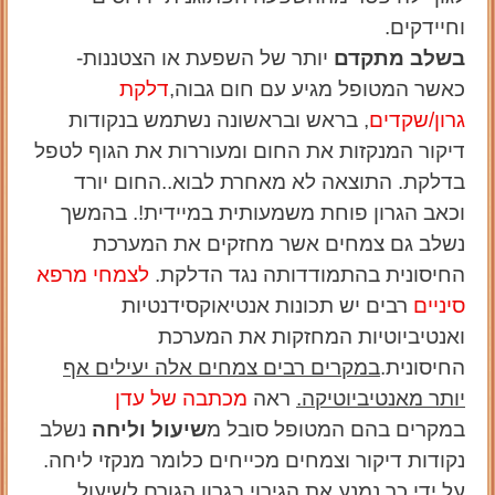
וחיידקים.
בשלב מתקדם
יותר של השפעת או הצטננות-
כאשר המטופל מגיע עם חום גבוה,
דלקת
גרון/שקדים
, בראש ובראשונה נשתמש בנקודות
דיקור המנקזות את החום ומעוררות את הגוף לטפל
בדלקת. התוצאה לא מאחרת לבוא..החום יורד
וכאב הגרון פוחת משמעותית במיידית!. בהמשך
נשלב גם צמחים אשר מחזקים את המערכת
החיסונית בהתמודדותה נגד הדלקת.
לצמחי מרפא
סיניים
רבים יש תכונות אנטיאוקסידנטיות
ואנטיביוטיות המחזקות את המערכת
החיסונית.
במקרים רבים צמחים אלה יעילים אף
יותר מאנטיביוטיקה.
ראה
מכתבה של עדן
במקרים בהם המטופל סובל מ
שיעול וליחה
נשלב
נקודות דיקור וצמחים מכייחים כלומר מנקזי ליחה.
על ידי כך נמנע את הגירוי בגרון הגורם לשיעול