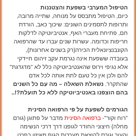
הטיפול המערבי בשפעת והצטננות
כיום, הטיפול מתבסס על מנוחה, שתייה מרובה,
ותרופות לתסמינים השונים: שיכוך כאב, הורדת
חם, פתיחת מעברי האף, אנטיביוטיקה לדלקות
חריפות וכדומה. עשרות שנים עברו עד שהרפואה
הקונבנציונאלית הכירה(רק בשנים אחרונות),
בעובדה ששפעת אינה נגרמת עקב זיהום חיידקי
אלא נגיפי וירוס שהאנטיביוטיקה כלל לא "מדגדגת"
להם ולכן אין כל טעם לתת אותה לכל אדם
שהתקרר.
נשאלת השאלה – מה עם כל השנים
בהם הוצפנו באנטיביוטיקה ללא כל תועלת?!..
הגורמים לשפעת על פי הרפואה הסינית
"רוח וקור"-
ברפואה הסינית
מדבר על פתוגן (גורם
מחלה) חיצוני החודר לגופנו דרך דרכי הנשימה
והעור וגורם להוצאת מערכות הגוף מאיזון בפרט