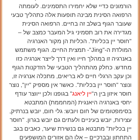
הורמונים כדיי שלא יחמירו התסמינים. לעומתה
הרפואה הסינית מבינה תופעות אלה כתהליך טבעי
שעובר הגוף בשלב זה בחיים. הרפואה הסינית
מגדירה את רוב תסמיני גיל המעבר כמצב של –
"חוסר יין בכליות". הכליות הן מקור האנרגיה
המולדת ה-"
Jing
"- תמצית החיים. הגוף משתמש
באנרגיה זו במהלך חייו ואין דרך לייצר אנרגיה כזו
מחדש. כחלק מהתהליך הטבעי של הזדקנות הגוף
וכן עקב הרגלי חיים לא בריאים, מתכלה אנרגיה זו,
ונוצר "חוסר יין בכליות". כאשר אין מספיק "יין", נוצר
חוסר איזון בין ה"
יין ליאנג
" בגופנו ולכן ייווצר עודף
יחסי באנרגיה היאנגית (המחממת) המתבטא
בסימפטומים של חום ויובש: גלי חום, יובש בנרתיק,
עצירות, יובש בעיניים ולעתים גם יובש בגרון. "חוסר
יין בכליות" מתבטא גם בנשירת שיער, כאבים בגב
התחתון ובברכיים – אלו הם אזורים המושפעים