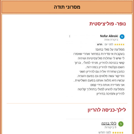
מסרוני תודה
נופר- פוליציסטית
לילך-כניסה להריון