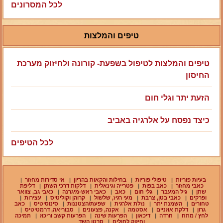
לכל המסרונים
טיפים והמלצות
טיפים והמלצות לטיפול בשפעת- קורונה ולחיזוק מערכת
החיסון
הזעת יתר וגלי חום
כיצד נפסח על אלרגיה באביב
לכל הטיפים
בעיות פוריות
|
טיפולי פוריות
|
בחילות והקאות בהריון
|
אי סדירות מחזור
|
כאבי מחזור
|
כאב בפות
|
פטרייה וגינאלית
|
דלקות דרכי השתן
|
דליפת
שתן
|
גיל המעבר
|
גלי חום
|
כאב
|
כאבי ראש-מיגרנה
|
כאבי גב, צוואר
ופרקים
|
כאבי בטן, צרבת
|
מעי רגיז, שלשול
|
קרוהן וקוליטיס
|
עצירות
|
טחורים
|
השמנת יתר
|
נזלת אלרגית
|
שפעת/הצטננות
|
סינוסיטיס
|
כאב
גרון
|
דלקת אוזניים
|
אסטמה
|
אקנה, פצעונים
|
סבוריאה, דרמטיטיס
|
לחץ / מתח
|
חרדה
|
דיכאון
|
הפרעות שינה
|
הפרעות קשב וריכוז
|
תמיכה
וחיזוק לחולים
|
סרטן השד