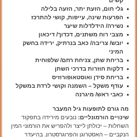
קשים
גלי חום, הזעת יתר, הזעה בלילה
הפרעות שינה, עייפות, קושי להתרכז
נשירה/ הידלדלות שיער
מצבי רוח משתנים, דכדוך/ דיכאון
יובש/ צריבה/ כאב בנרתיק, ירידה בחשק
המיני
בריחת שתן, צניחת רחם/ שלפוחית
דלקות חוזרות בדרכי השתן
בריחת סידן ואוסטאופורוזיס
עודף משקל – השמנה וקושי לרדת במשקל
כאבי ראש/ מיגרנה
מה גורם לתופעות גיל המעבר
שינויים הורמונליים:
נובעים מירידה בתפקוד
השחלות – יכולתן לייצר ולהפריש את הורמוני המין
הנקביים – האסטרוגן והפרוגרסטרון. בהיעדר