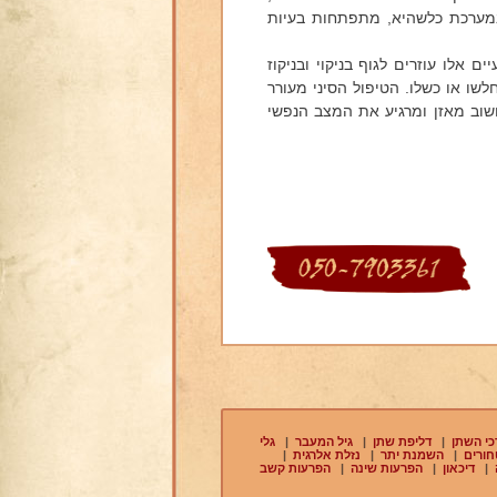
במערכת כלשהיא, מתפתחות בעיות
ים אלו עוזרים לגוף בניקוי ובניקוז
לשו או כשלו. הטיפול הסיני מעורר
חשוב מאזן ומרגיע את המצב הנפשי
כי השתן
|
דליפת שתן
|
גיל המעבר
|
גלי
חורים
|
השמנת יתר
|
נזלת אלרגית
|
|
דיכאון
|
הפרעות שינה
|
הפרעות קשב