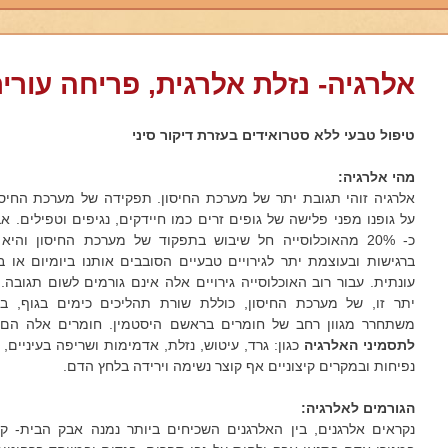
אלרגיה- נזלת אלרגית, פריחה עורי
טיפול טבעי ללא סטרואידים בעזרת דיקור סיני
מהי אלרגיה:
אלרגיה זוהי תגובת יתר של מערכת החיסון. תפקידה של מערכת החיסו
על גופנו מפני פלישה של גופים זרים כמו חיידקים, נגיפים וטפילים. א
כ- 20% מהאוכלוסייה חל שיבוש בתפקוד של מערכת החיסון והיא
ברגישות ובעוצמת יתר לגירויים טבעיים הסובבים אותנו ביומיום או 
עונתית. עבור רוב האוכלוסייה גירויים אלה אינם גורמים לשום תגובה.
יתר זו, של מערכת החיסון, כוללת שורת תהליכים כימים בגוף, ב
משתחרר מגוון רחב של חומרים בראשם היסטמין. חומרים אלה הם 
לתסמיני האלרגיה
כגון: גרד, עיטוש, נזלת, אדמימות ושריפה בעיניים, 
נפיחות ובמקרים קיצוניים אף קוצר נשימה וירידה בלחץ הדם.
הגורמים לאלרגיה:
נקראים אלרגנים, בין האלרגנים השכיחים ביותר נמנה אבק הבית- קר