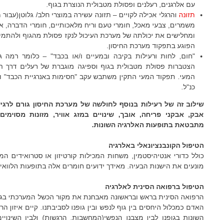
עם אלרגנים, רעלנים ופסולת מטבולית הנוצרת בגוף.
תזונה
והרגלי אכילה לקויים – תזונה עשירה במוצרי חלב/ גלוטן(עבור 
משמרים, צבעי מאכל, חומרי טעם וריח מלאכותיים, חומרי הדברה, אר
ומחלישים את יכולתה של מערכת העיכול לנקז פסולת מהגוף ולהתמיר/
הפוגע בתפקוד מערכת החיסון.
"חום, לחות ורעילות בקיבה ובמעיים ו/או בכבד" – כלומר רמה ג
הצטברות פסולת מטבולית בגוף וספיגה מוגברת של רעלים דרך המ
המעי. תפקוד המעי התקין משתבש עקב "חסימות באנרגיית הכבד" ו/או
כנ"ל.
שילוב זה של רעילות בנוסף לחולשה
של מערכת החיסון גורם לרגיש
אבק, אבקני פריחה, אובך, שינויים במזג אוויר, מזונות מסוימים
מתבטאת בתופעות
האלרגיה
השונות
.
הטיפול הקונבנציונאלי באלרגיה
כולל כדורי אנטיהיסטמין, משחות המכילות קורטיזון או סטרואידים ה
מונעים את הישנות הבעיה. מאידך ידועים חומרים אלה בתופעות הלוואי 
הטיפול ברפואה הסינית
לאלרגיה
הרפואה הסינית בראש ובראשונה מאבחנת את מקור הכשל המערכתי בגלל
האדם כמכלול היחסים בין גוף לנפש ובין גופנו לסביבתנו. קיים איזון ה
השונות בגופנו לבין מצבנו הנפשי(המחשבות, הרגשות) ולבין השינויי