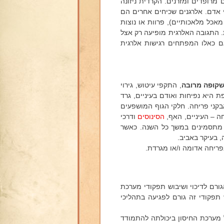
מרופדים ומזרנים. הקרדית ניזונה
י אדם. אלרגנים שכיחים אחרים הם
מאכל מלאכותיים), פרוות או נוצות
ת. התגובה האלרגית מופיעה רק אצל
ם כאלו המפתחים רגישות אלרגית
שקופה מרובה
, התקפי עיטוש, גירוי
 היא נפיחות ואודם בעיניים, גרד
בקני פריחה. חלקי הגוף המושפעים
 – העיניים, האף,
הסינוסים
ודרכי
 מתסמינים במשך כל השנה. כאשר
 בעיקר באביב.
יחה אדומה ו/או מגרדת.
גורם לדיכוי ושיבוש תפקודי מערכת
ש תפקודי זה גורם לפגיעה בתהליכי
 מערכת החיסון ביכולתה להתמודד