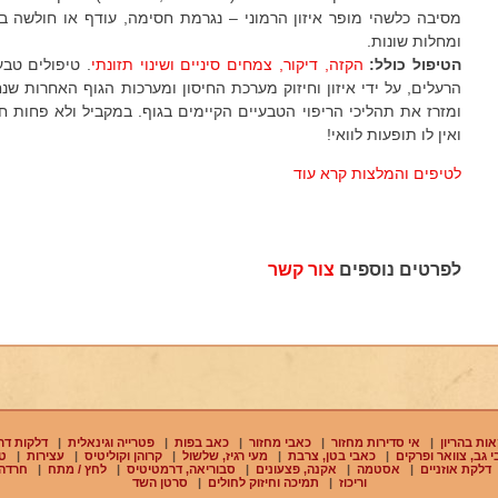
מסיבה כלשהי מופר איזון הרמוני – נגרמת חסימה, עודף או חולשה 
ומחלות שונות.
הטיפול
כולל:
הקזה, דיקור, צמחים סיניים ושינוי תזונתי
. טיפולים טבעי
הרעלים, על ידי איזון וחיזוק מערכת החיסון ומערכות הגוף האחרות שנח
ומזרז את תהליכי הריפוי הטבעיים הקיימים בגוף. במקביל ולא פחות 
ואין לו תופעות לוואי!
לטיפים והמלצות קרא עוד
לפרטים נוספים
צור קשר
ות בהריון
|
אי סדירות מחזור
|
כאבי מחזור
|
כאב בפות
|
פטרייה וגינאלית
|
דלקות דר
 גב, צוואר ופרקים
|
כאבי בטן, צרבת
|
מעי רגיז, שלשול
|
קרוהן וקוליטיס
|
עצירות
|
ט
דלקת אוזניים
|
אסטמה
|
אקנה, פצעונים
|
סבוריאה, דרמטיטיס
|
לחץ / מתח
|
חרדה
וריכוז
|
תמיכה וחיזוק לחולים
|
סרטן השד