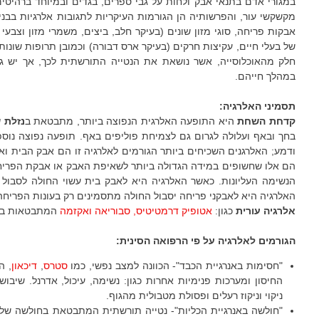
במגורי אדם בתנאי אבק ולחות על גבי ספרים, בגדים ובמיוחד ברהיטים 
מקשקשי עור, והפרשותיה הן הגורמות העיקריות לתגובות אלרגיות בבנ
אבקות פריחה, סוגי מזון שונים (בעיקר חלב, ביצים, משמרי מזון וצבעי 
של בעלי חיים, עקיצות חרקים (בעיקר ארס דבורה) וכמובן תרופות שונו
חלק מהאוכלוסייה, אשר נושאת את הנטייה התורשתית לכך, אך יש ג
במהלך חייהם.
תסמיני האלרגיה:
קדחת השחת
היא התופעה האלרגית הנפוצה ביותר, מתבטאת ב
נזלת 
בחך ובאף ועלולה לגרום גם לצמיחת פוליפים באף. תופעה נפוצה נוספת
ודמע; האלרגנים השכיחים ביותר הגורמים לאלרגיה זו הם אבק הבית וא
הם אלו שחשופים במידה הגדולה ביותר לשאיפת האבק או אבקת הפריחה
הנשימה העליונות. כאשר האלרגיה היא לאבק בית עשוי החולה לסבול
האלרגיה היא לאבקני פריחה יסבול החולה מתסמינים רק בעונות הפריחה,
אלרגיה עורית
כגון:
אטופיק דרמטיטיס, סבוריאה ואקזמה
המתבטאות בפר
הגורמים
לאלרגיה
על פי הרפואה הסינית
:
"חסימות באנרגיית הכבד"- הכוונה למצב נפשי, כמו
סטרס
,
דיכאון
, ה
החיסון ומערכות פנימיות אחרות כגון: נשימה, עיכול, אדרנל. שיבו
ניקוי וניקוז רעלים ופסולת מטבולית מהגוף.
"חולשה באנרגיית הכליות"- נטייה תורשתית המתבטאת בחולשה של