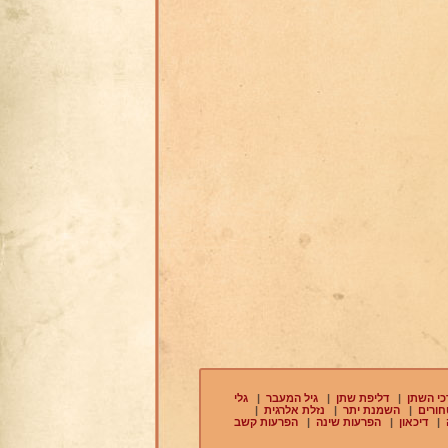
כי השתן
|
דליפת שתן
|
גיל המעבר
|
גלי
חורים
|
השמנת יתר
|
נזלת אלרגית
|
|
דיכאון
|
הפרעות שינה
|
הפרעות קשב