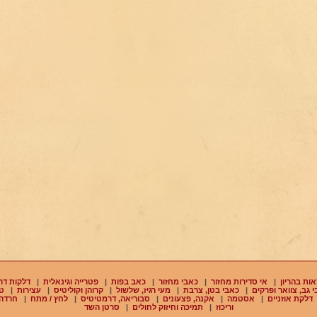
ות בהריון
|
אי סדירות מחזור
|
כאבי מחזור
|
כאב בפות
|
פטרייה וגינאלית
|
דלקות דר
 גב, צוואר ופרקים
|
כאבי בטן, צרבת
|
מעי רגיז, שלשול
|
קרוהן וקוליטיס
|
עצירות
|
ט
דלקת אוזניים
|
אסטמה
|
אקנה, פצעונים
|
סבוריאה, דרמטיטיס
|
לחץ / מתח
|
חרדה
וריכוז
|
תמיכה וחיזוק לחולים
|
סרטן השד