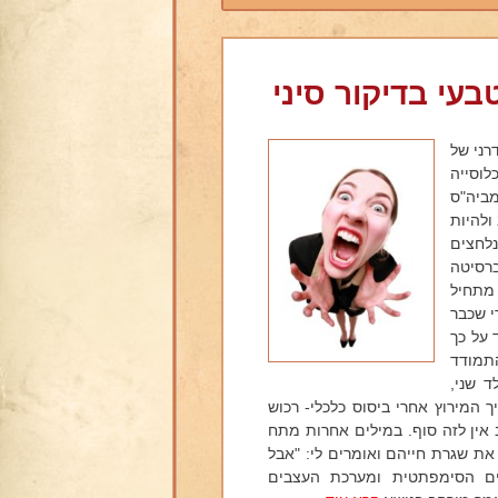
עי בדיקור סיני
רני של
לוסייה
ביה"ס
ולהיות
נלחצים
ברסיטה
 מתחיל
י שכבר
 על כך
התמודד
ד שני,
 המירוץ אחרי ביסוס כלכלי- רכוש
ב אין לזה סוף. במילים אחרות מתח
את שגרת חייהם ואומרים לי: "אבל
ם הסימפתטית ומערכת העצבים