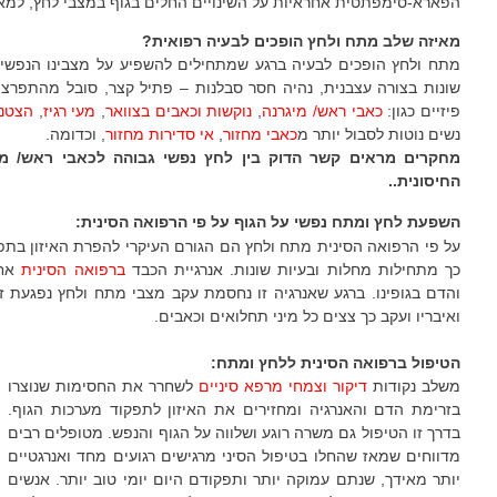
הפארא-סימפתטית אחראיות על השינויים החלים בגוף במצבי לחץ, למ
מאיזה שלב מתח ולחץ הופכים לבעיה רפואית?
מתח ולחץ הופכים לבעיה ברגע שמתחילים להשפיע על מצבינו הנפשי ו/
שונות בצורה עצבנית, נהיה חסר סבלנות – פתיל קצר, סובל מהתפרצוי
פיזיים כגון:
כאבי ראש/ מיגרנה
,
נוקשות וכאבים בצוואר
,
מעי רגיז
,
הצטננ
נשים נוטות לסבול יותר מ
כאבי מחזור
,
אי סדירות מחזור
, וכדומה.
מחקרים מראים קשר הדוק בין לחץ נפשי גבוהה לכאבי ראש/ מיג
החיסונית..
השפעת לחץ ומתח נפשי על הגוף על פי הרפואה הסינית:
על פי הרפואה הסינית
מתח ולחץ הם הגורם העיקרי להפרת האיזון בתפק
כך מתחילות מחלות ובעיות שונות. אנרגיית הכבד
ברפואה הסינית
אחר
והדם בגופינו. ברגע שאנרגיה זו נחסמת עקב מצבי מתח ולחץ נפגעת ז
ואיבריו ועקב כך צצים כל מיני תחלואים וכאבים.
הטיפול ברפואה הסינית ללחץ ומתח:
משלב נקודות
דיקור
וצמחי מרפא סיניים
לשחרר את החסימות שנוצרו
בזרימת הדם והאנרגיה ומחזירים את האיזון לתפקוד מערכות הגוף.
בדרך זו הטיפול גם משרה רוגע ושלווה על הגוף והנפש. מטופלים רבים
מדווחים שמאז שהחלו בטיפול הסיני מרגישים רגועים מחד ואנרגטיים
יותר מאידך, שנתם עמוקה יותר ותפקודם היום יומי טוב יותר. אנשים