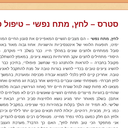
סטרס – לחץ, מתח נפשי – טיפול טב
לחץ, מתח נפשי
– הם מצבים רגשיים המאפיינים את סגנון החיים המוד
ימינו, תופעות הלוואי של אינטנסיביות והישגיות. אחוז גבוה מאוד באוכ
סובל ממתחים ולחצים שונים במהלך חייו. כבר בשלב דיי מוקדם, מ
היסודי מתחילים לחצים עקב תחרותיות בנושא ציונים, במאמץ להשתלב 
מקובל בחברה – להראות ולהתנהג כפי שנחשב פופולרי, בתיכון כבר 
להשיג ציונים טובים בכדיי להשיג בגרות טובה על מנת להתקבל לאוני
טובה. אחריכן קיים לחץ כלכלי למצוא עבודה מכניסה ומוערכת, בהמשך
לחץ חברתי- משפחתי שאנו עוברים בחיפוש אחר בן/בת זוג מתאים ואחר
מצאנו לא פחות קשה לנהל שגרת חיים יחד.(אחוז הגירושין הגבוה מלמד
שהחיים בזוגיות מייצרים מתחים רגשיים שאנשים רבים לא מצליחים ל
אתם). בשלב מאוחר יותר מגיע נושא הלחיצות סביב הריון, הבאת יל
שלישי..לא תמיד זה הולך בקלות ובמהירות כפי שציפינו..במקביל ממשיך
כמו: בית, מכונית, רהיטים, יכולת לתת תנאים טובים יותר לילדים וכיו'
ולחץ הם חלק כמעט בלתי נפרד מחיינו. מטופלים רבים מנסים להצדיק 
אני מתפקד הכי טוב תחת לחץ", האם כך הדבר?..מערכת העצבי